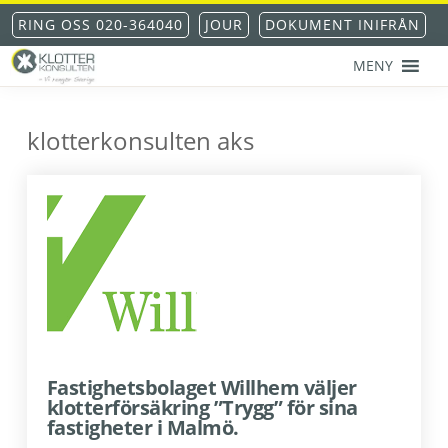
Hoppa
Hoppa
Hoppa
Hoppa
RING OSS 020-364040
JOUR
DOKUMENT INIFRÅN
till
till
till
till
huvudnavigering
huvudinnehåll
det
sidfot
MENY
primära
KLOTTERKONSULTEN
Klottersanering
sidofältet
AKS®
-
klotterkonsulten aks
klotterskydd
-
klotterförsäkring
Fastighetsbolaget Willhem väljer
klotterförsäkring ”Trygg” för sina
fastigheter i Malmö.