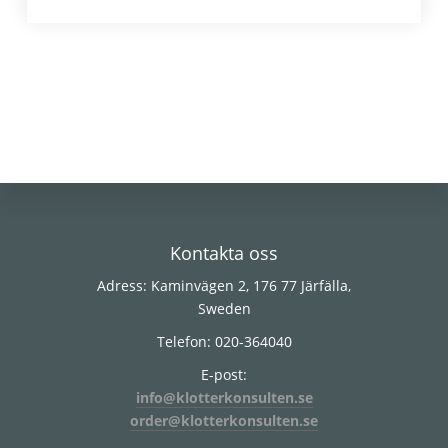
Footer
Kontakta oss
Adress: Kaminvägen 2, 176 77 Järfälla,
Sweden
Telefon: 020-364040
E-post:
info@klotterkonsulten.se
order@klotterkonsulten.se