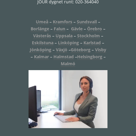
JOUR dygnet runt: 020-364040
Umeå
–
Kramfors
–
Sundsvall
–
Borlänge
–
Falun
–
Gävle
–
Örebro
–
Västerås
–
Uppsala
–
Stockholm
–
Eskilstuna
–
Linköping
–
Karlstad
–
Jönköping
–
Växjö
–
Göteborg
–
Visby
–
Kalmar
–
Halmstad
–
Helsingborg
–
Malmö