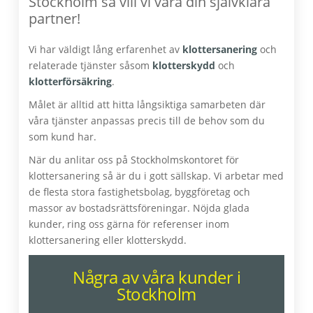
Stockholm så vill vi vara din självklara
partner!
Vi har väldigt lång erfarenhet av
klottersanering
och
relaterade tjänster såsom
klotterskydd
och
klotterförsäkring
.
Målet är alltid att hitta långsiktiga samarbeten där
våra tjänster anpassas precis till de behov som du
som kund har.
När du anlitar oss på Stockholmskontoret för
klottersanering så är du i gott sällskap. Vi arbetar med
de flesta stora fastighetsbolag, byggföretag och
massor av bostadsrättsföreningar. Nöjda glada
kunder, ring oss gärna för referenser inom
klottersanering eller klotterskydd.
Några av våra kunder i
Stockholm