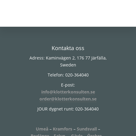
Footer
Kontakta oss
Adress: Kaminvägen 2, 176 77 Järfälla,
Sweden
Telefon: 020-364040
E-post:
info@klotterkonsulten.se
order@klotterkonsulten.se
JOUR dygnet runt: 020-364040
Umeå
–
Kramfors
–
Sundsvall
–
Borlänge
–
Falun
–
Gävle
–
Örebro
–