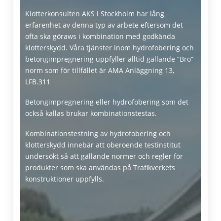
fördelar, vi är ett av de stora
företagen i Stockholm som
Klotterkonsulten AKS i Stockholm har lång
kan hjälpa dig.
erfarenhet av denna typ av arbete eftersom det
ofta ska göraws i kombination med godkända
klotterskydd. Våra tjänster inom hydrofobering och
betongimpregnering uppfyller alltid gällande ”Bro”
norm som för tillfället är AMA Anläggning 13,
LFB.311
Betongimpregnering eller hydrofobering som det
också kallas brukar kombinationstestas.
Kombinationstestning av hydrofobering och
klotterskydd innebär att oberoende testinstitut
undersökt så att gällande normer och regler för
produkter som ska användas på Trafikverkets
konstruktioner uppfylls.