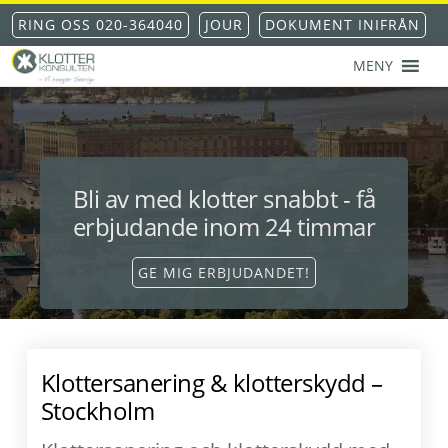
Hoppa
Hoppa
Hoppa
Hoppa
RING OSS 020-364040
JOUR
DOKUMENT INIFRÅN
till
till
till
till
huvudnavigering
huvudinnehåll
det
sidfot
MENY
primära
KLOTTERKONSULTEN
Klottersanering
sidofältet
AKS®
-
klotterskydd
-
klotterförsäkring
Bli av med klotter snabbt - få
erbjudande inom 24 timmar
GE MIG ERBJUDANDET!
Klottersanering & klotterskydd –
Stockholm