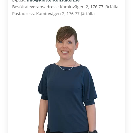
Besöks/leveransadress: Kaminvägen 2, 176 77 Järfälla
Postadress: Kaminvägen 2, 176 77 Järfälla