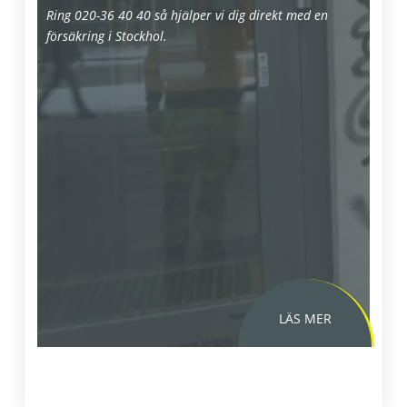
Ring 020-36 40 40 så hjälper vi dig direkt med en
https://klotterkonsulten.se/hydrofobering
försäkring i Stockhol.
-betong-i-stockholm/