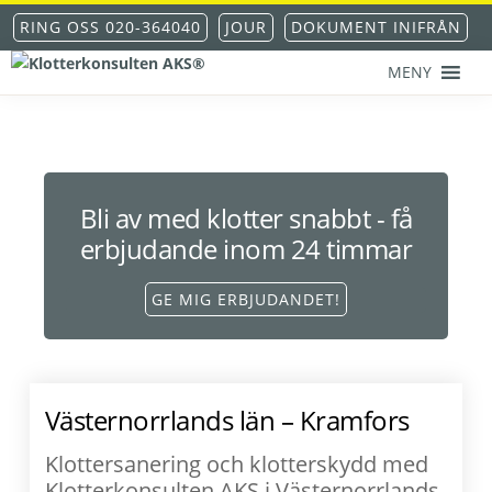
Hoppa
Hoppa
Hoppa
Hoppa
RING OSS 020-364040
JOUR
DOKUMENT INIFRÅN
till
till
till
till
huvudnavigering
huvudinnehåll
det
sidfot
MENY
KLOTTERKONSULTEN
primära
Klottersanering
AKS®
sidofältet
-
klotterskydd
-
klotterförsäkring
Bli av med klotter snabbt - få
erbjudande inom 24 timmar
GE MIG ERBJUDANDET!
Västernorrlands län – Kramfors
Klottersanering och klotterskydd med
Klotterkonsulten AKS i Västernorrlands