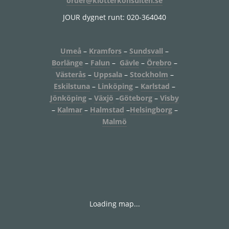
order@klotterkonsulten.se
JOUR dygnet runt: 020-364040
Umeå
–
Kramfors
–
Sundsvall
–
Borlänge
–
Falun
–
Gävle
–
Örebro
–
Västerås
–
Uppsala
–
Stockholm
–
Eskilstuna
–
Linköping
–
Karlstad
–
Jönköping
–
Växjö
–
Göteborg
–
Visby
–
Kalmar
–
Halmstad
–
Helsingborg
–
Malmö
Loading map...