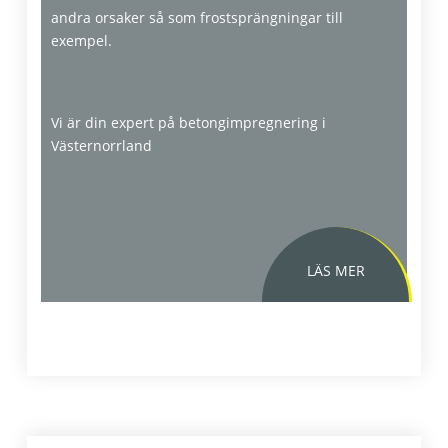
andra orsaker så som frostsprängningar till
exempel.
Vi är din expert på betongimpregnering i
Västernorrland
Hindrar eller minskar fuktinträngning i
betong
Är diffusionsöppen och tillåter betongen att
andas
Förlänger livslängden på konstruktionen
Minskar nedsmutsning av konstruktionen
Primärt
Minskar framtida kostnader för underhåll