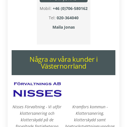
Mobil:
+46 (0)706-580162
Tel:
020-364040
Maila Jonas
Några av våra kunder i
Västernorrland
Nisses Förvaltning - Vi utför
Kramfors kommun -
klottersanering och
Klottersanering,
klotterskydd på de
klotterskydd samt
förvaltade fastigheterna
högtryckstvättningsuppdrag