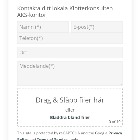
sidofält
Impregnering finns både som vätska, kräm
Kontakta ditt lokala Klotterkonsulten
AKS-kontor
och gel
Betongimpregnering
Drag & Släpp filer här
eller
Bläddra bland filer
0
of 10
This site is protected by reCAPTCHA and the Google
Privacy
Policy
and
Terms of Service
apply.