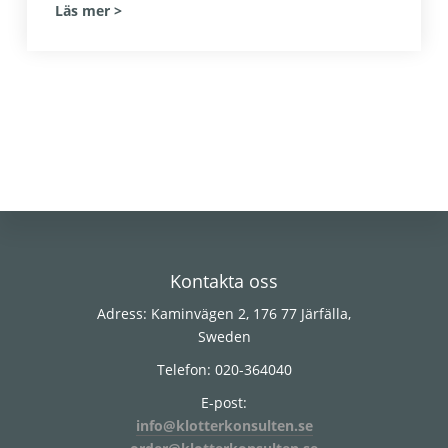
Läs mer >
Footer
Kontakta oss
Adress: Kaminvägen 2, 176 77 Järfälla,
Sweden
Telefon: 020-364040
E-post:
info@klotterkonsulten.se