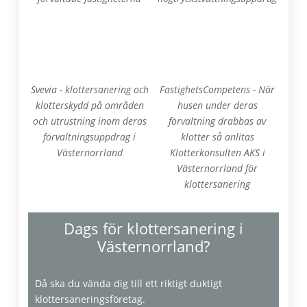
Svevia - klottersanering och
FastighetsCompetens - När
klotterskydd på områden
husen under deras
och utrustning inom deras
förvaltning drabbas av
förvaltningsuppdrag i
klotter så anlitas
Västernorrland
Klotterkonsulten AKS i
Västernorrland för
klottersanering
Dags för klottersanering i
Västernorrland?
Då ska du vända dig till ett riktigt duktigt
klottersaneringsföretag.