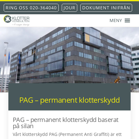
Hoppa
Hoppa
Hoppa
RING OSS 020-364040
JOUR
DOKUMENT INIFRÅN
till
till
till
huvudnavigering
huvudinnehåll
sidfot
MENY
KLOTTERKONSULTEN
Klottersanering
AKS®
-
klotterskydd
-
klotterförsäkring
PAG – permanent klotterskydd
PAG – permanent klotterskydd baserat
på silan
Vårt klotterskydd PAG (Permanent Anti Graffiti) är ett