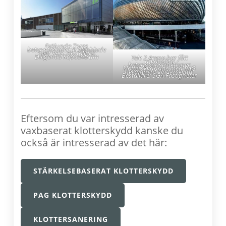
Frölunda Torgs
betongfasader är skyddade
med PAG. Beställare:
Diligentia Köpcentrum
Tele 2 Arena har fått
utvändiga
betongkonstruktioner
klotterskyddade med PAG
permanent klotterskydd.
Beställare: SGA Fastigheter
Eftersom du var intresserad av
vaxbaserat klotterskydd kanske du
också är intresserad av det här:
STÄRKELSEBASERAT KLOTTERSKYDD
PAG KLOTTERSKYDD
KLOTTERSANERING