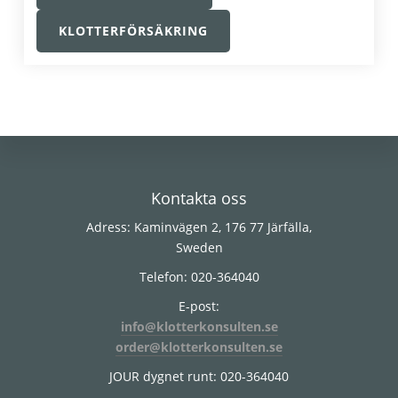
KLOTTERFÖRSÄKRING
Footer
Kontakta oss
Adress: Kaminvägen 2, 176 77 Järfälla,
Sweden
Telefon: 020-364040
E-post:
info@klotterkonsulten.se
order@klotterkonsulten.se
JOUR dygnet runt: 020-364040