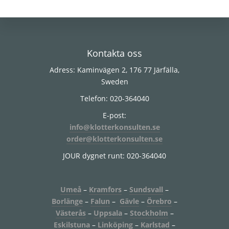
Footer
Kontakta oss
Adress: Kaminvägen 2, 176 77 Järfälla,
Sweden
Telefon: 020-364040
E-post:
info@klotterkonsulten.se
order@klotterkonsulten.se
JOUR dygnet runt: 020-364040
Umeå
–
Kramfors
–
Sundsvall
–
Borlänge
–
Falun
–
Gävle
–
Örebro
–
Västerås
–
Uppsala
–
Stockholm
–
Eskilstuna
–
Linköping
–
Karlstad
–