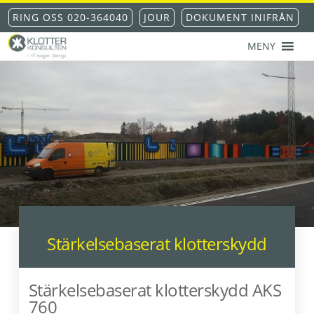
Hoppa
Hoppa
Hoppa
RING OSS 020-364040
JOUR
DOKUMENT INIFRÅN
till
till
till
huvudnavigering
huvudinnehåll
sidfot
MENY
KLOTTERKONSULTEN
Klottersanering
AKS®
-
klotterskydd
-
klotterförsäkring
Stärkelsebaserat klotterskydd
Stärkelsebaserat klotterskydd AKS
760