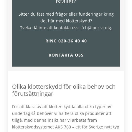
istället?
Sitter du fast med frågor eller funderingar kring
det här med klotterskydd?
Tveka då inte att kontakta oss så hjälper vi dig.
RING 020-36 40 40
KONTAKTA OSS
Olika klotterskydd för olika behov och
förutsättningar
För att klara av att klotterskydda alla olika typer av
underlag så behöver vi ha flera olika produkter att
tillgå, med denna insikt har vi arbetat fram
klotterskyddsystemet AKS 760 – ett för Sverige nytt typ