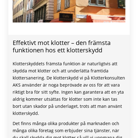
Effektivt mot klotter – den främsta
funktionen hos ett klotterskydd
Klotterskyddets främsta funktion är naturligtvis att
skydda mot klotter och att underlätta framtida
klottersanering. De klotterskydd vi på Klotterkonsulten
AKS använder är noga beprövade av oss för att vara
riktigt bra för sitt syfte. Ingen kan garantera att en yta
aldrig kommer utsättas för klotter som inte kan tas
bort utan skador på underlaget, trots att man använt
klotterskydd.
Det finns många olika produkter på marknaden och
många olika företag som erbjuder sina tjänster, när
du skall skydda dig mot klotter så vill vi uppmana dig