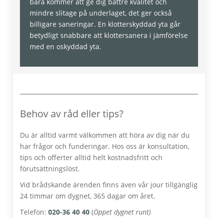
bara kommer att ge dig bättre kvalitet och
mindre slitage på underlaget, det ger också
billigare saneringar. En klotterskyddad yta går
betydligt snabbare att klottersanera i jämförelse
med en oskyddad yta.
Behov av råd eller tips?
Du är alltid varmt välkommen att höra av dig när du
har frågor och funderingar. Hos oss är konsultation,
tips och offerter alltid helt kostnadsfritt och
förutsättningslöst.
Vid brådskande ärenden finns även vår jour tillgänglig
24 timmar om dygnet, 365 dagar om året.
Telefon:
020-36 40 40
(
Öppet dygnet runt)