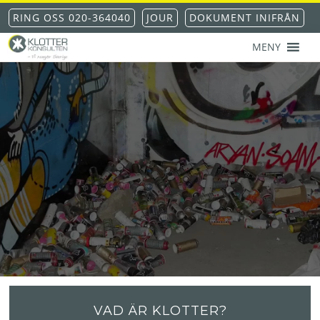
Hoppa
Hoppa
Hoppa
RING OSS 020-364040
JOUR
DOKUMENT INIFRÅN
till
till
till
huvudnavigering
huvudinnehåll
sidfot
MENY
KLOTTERKONSULTEN
Klottersanering
AKS®
-
klotterskydd
-
klotterförsäkring
VAD ÄR KLOTTER?