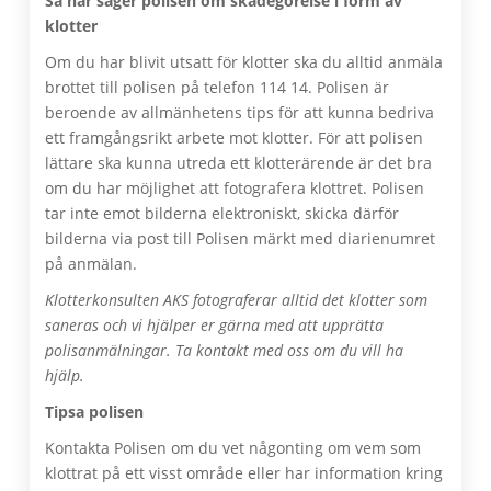
Så här säger polisen om skadegörelse i form av
klotter
Om du har blivit utsatt för klotter ska du alltid anmäla
brottet till polisen på telefon 114 14. Polisen är
beroende av allmänhetens tips för att kunna bedriva
ett framgångsrikt arbete mot klotter. För att polisen
lättare ska kunna utreda ett klotterärende är det bra
om du har möjlighet att fotografera klottret. Polisen
tar inte emot bilderna elektroniskt, skicka därför
bilderna via post till Polisen märkt med diarienumret
på anmälan.
Klotterkonsulten AKS fotograferar alltid det klotter som
saneras och vi hjälper er gärna med att upprätta
polisanmälningar. Ta kontakt med oss om du vill ha
hjälp.
Tipsa polisen
Kontakta Polisen om du vet någonting om vem som
klottrat på ett visst område eller har information kring