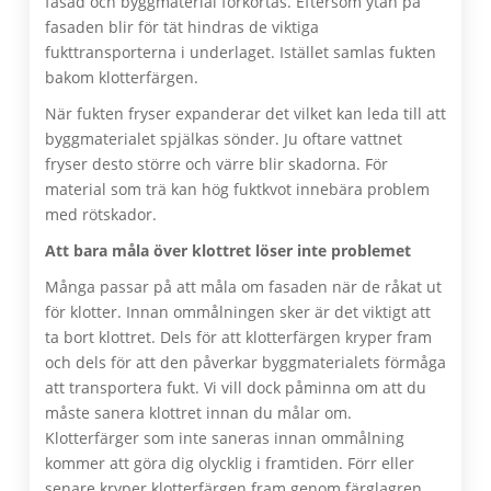
fasad och byggmaterial förkortas. Eftersom ytan på
fasaden blir för tät hindras de viktiga
fukttransporterna i underlaget. Istället samlas fukten
bakom klotterfärgen.
När fukten fryser expanderar det vilket kan leda till att
byggmaterialet spjälkas sönder. Ju oftare vattnet
fryser desto större och värre blir skadorna. För
material som trä kan hög fuktkvot innebära problem
med rötskador.
Att bara måla över klottret löser inte problemet
Många passar på att måla om fasaden när de råkat ut
för klotter. Innan ommålningen sker är det viktigt att
ta bort klottret. Dels för att klotterfärgen kryper fram
och dels för att den påverkar byggmaterialets förmåga
att transportera fukt. Vi vill dock påminna om att du
måste sanera klottret innan du målar om.
Klotterfärger som inte saneras innan ommålning
kommer att göra dig olycklig i framtiden. Förr eller
senare kryper klotterfärgen fram genom färglagren.