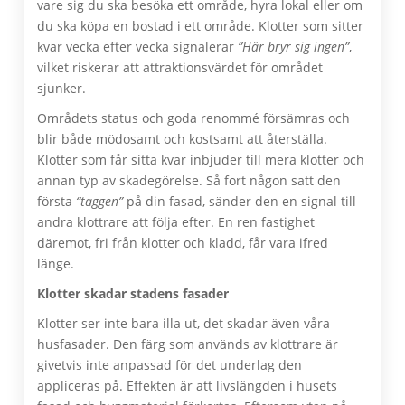
vare sig du ska besöka ett område, hyra lokal eller om
du ska köpa en bostad i ett område. Klotter som sitter
kvar vecka efter vecka signalerar
”Här bryr sig ingen”
,
vilket riskerar att attraktionsvärdet för området
sjunker.
Områdets status och goda renommé försämras och
blir både mödosamt och kostsamt att återställa.
Klotter som får sitta kvar inbjuder till mera klotter och
annan typ av skadegörelse. Så fort någon satt den
första
“taggen”
på din fasad, sänder den en signal till
andra klottrare att följa efter. En ren fastighet
däremot, fri från klotter och kladd, får vara ifred
länge.
Klotter skadar stadens fasader
Klotter ser inte bara illa ut, det skadar även våra
husfasader. Den färg som används av klottrare är
givetvis inte anpassad för det underlag den
appliceras på. Effekten är att livslängden i husets