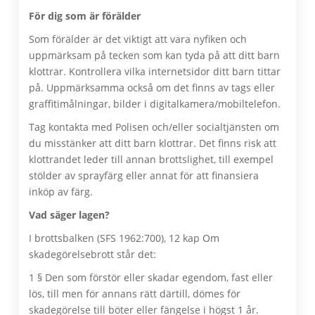
För dig som är förälder
Som förälder är det viktigt att vara nyfiken och
uppmärksam på tecken som kan tyda på att ditt barn
klottrar. Kontrollera vilka internetsidor ditt barn tittar
på. Uppmärksamma också om det finns av tags eller
graffitimålningar, bilder i digitalkamera/mobiltelefon.
Tag kontakta med Polisen och/eller socialtjänsten om
du misstänker att ditt barn klottrar. Det finns risk att
klottrandet leder till annan brottslighet, till exempel
stölder av sprayfärg eller annat för att finansiera
inköp av färg.
Vad säger lagen?
I brottsbalken (SFS 1962:700), 12 kap Om
skadegörelsebrott står det:
1 § Den som förstör eller skadar egendom, fast eller
lös, till men för annans rätt därtill, dömes för
skadegörelse till böter eller fängelse i högst 1 år.