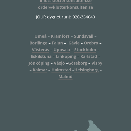
info@klotterkonsulten.se
order@klotterkonsulten.se
JOUR dygnet runt: 020-364040
Umeå
–
Kramfors
–
Sundsvall
–
Borlänge
–
Falun
–
Gävle
–
Örebro
–
Västerås
–
Uppsala
–
Stockholm
–
Eskilstuna
–
Linköping
–
Karlstad
–
Jönköping
–
Växjö
–
Göteborg
–
Visby
–
Kalmar
–
Halmstad
–
Helsingborg
–
Malmö