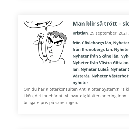
Man blir så trött – s
Kristian
,
29 september, 2021
från Gävleborgs län
,
Nyheter
från Kronobergs län
,
Nyheter
Nyheter från Skåne län
,
Nyhe
Nyheter från Västra Götalan
län
,
Nyheter Luleå
,
Nyheter 
Västerås
,
Nyheter Västerbot
nyheter
Om du har Klotterkonsulten Anti Klotter System® ´s klot
i kön, det innebär att vi lovar dig klottersanering in
billigare pris på saneringen.