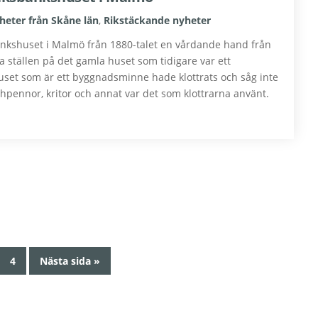
heter från Skåne län
,
Rikstäckande nyheter
bankshuset i Malmö från 1880-talet en vårdande hand från
ra ställen på det gamla huset som tidigare var ett
Huset som är ett byggnadsminne hade klottrats och såg inte
chpennor, kritor och annat var det som klottrarna använt.
Sida
Go
4
Nästa sida »
to