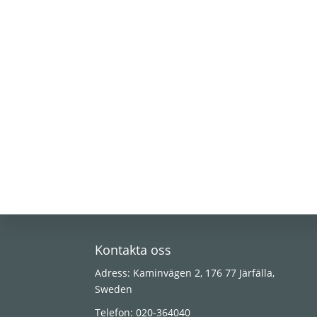
Footer
Kontakta oss
Adress: Kaminvägen 2, 176 77 Järfälla,
Sweden
Telefon: 020-364040