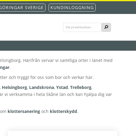
GÖRINGAR SVERIGE
KUNDINLOGGNING
Sök
SÖK
på
webbplatsen
lsingborg. Härifrån servar vi samtliga orter i länet med
ingar
.
otter och tryggt för oss som bor och verkar här.
,
Helsingborg
,
Landskrona
,
Ystad
,
Trelleborg
,
 är vi verksamma i hela Skåne län och kan hjälpa dig var
r om
klottersanering
och
klotterskydd
.
Primärt