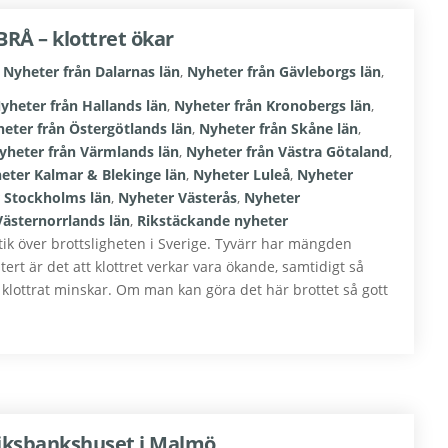
 BRÅ – klottret ökar
,
Nyheter från Dalarnas län
,
Nyheter från Gävleborgs län
,
yheter från Hallands län
,
Nyheter från Kronobergs län
,
eter från Östergötlands län
,
Nyheter från Skåne län
,
yheter från Värmlands län
,
Nyheter från Västra Götaland
,
eter Kalmar & Blekinge län
,
Nyheter Luleå
,
Nyheter
 Stockholms län
,
Nyheter Västerås
,
Nyheter
ästernorrlands län
,
Rikstäckande nyheter
ik över brottsligheten i Sverige. Tyvärr har mängden
ert är det att klottret verkar vara ökande, samtidigt så
 klottrat minskar. Om man kan göra det här brottet så gott
Riksbankshuset i Malmö