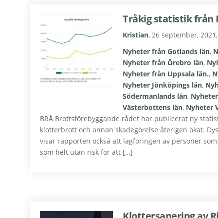
Tråkig statistik från
Kristian
,
26 september, 2021
Nyheter från Gotlands län
,
N
Nyheter från Örebro län
,
Nyh
Nyheter från Uppsala län.
,
N
Nyheter Jönköpings län
,
Nyh
Södermanlands län
,
Nyheter
Västerbottens län
,
Nyheter V
BRÅ Brottsförebyggande rådet har publicerat ny statist
klotterbrott och annan skadegörelse återigen ökat. Dyst
visar rapporten också att lagföringen av personer som
som helt utan risk för att […]
Klottersanering av 