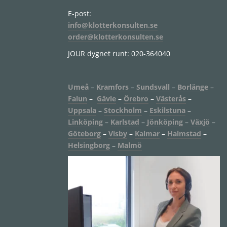
E-post:
info@klotterkonsulten.se
order@klotterkonsulten.se
JOUR dygnet runt: 020-364040
Umeå
–
Kramfors
–
Sundsvall
–
Borlänge
–
Falun
–
Gävle
–
Örebro
–
Västerås
–
Uppsala
–
Stockholm
–
Eskilstuna
–
Linköping
–
Karlstad
–
Jönköping
–
Växjö
–
Göteborg
–
Visby
–
Kalmar
–
Halmstad
–
Helsingborg
–
Malmö