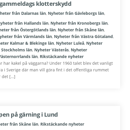
– gammeldags klotterskydd
heter från Dalarnas län
,
Nyheter från Gävleborgs län
,
yheter från Hallands län
,
Nyheter från Kronobergs län
,
eter från Östergötlands län
,
Nyheter från Skåne län
,
yheter från Värmlands län
,
Nyheter från Västra Götaland
,
eter Kalmar & Blekinge län
,
Nyheter Luleå
,
Nyheter
 Stockholms län
,
Nyheter Västerås
,
Nyheter
ästernorrlands län
,
Rikstäckande nyheter
 har kakel på väggarna? Under 1960 talet blev det vanligt
ra i Sverige där man vill göra fint i det offentliga rummet
 det […]
ipen på gärning i Lund
eter från Skåne län
,
Rikstäckande nyheter