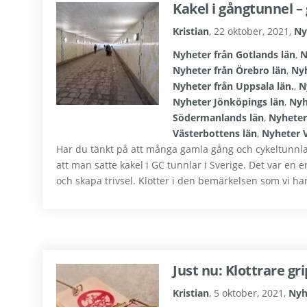
Kakel i gångtunnel 
Kristian
,
22 oktober, 2021
,
Ny
Nyheter från Gotlands län
,
N
Nyheter från Örebro län
,
Nyh
Nyheter från Uppsala län.
,
N
Nyheter Jönköpings län
,
Nyh
Södermanlands län
,
Nyheter
Västerbottens län
,
Nyheter V
Har du tänkt på att många gamla gång och cykeltunnlar
att man satte kakel i GC tunnlar i Sverige. Det var en e
och skapa trivsel. Klotter i den bemärkelsen som vi har
Just nu: Klottrare gr
Kristian
,
5 oktober, 2021
,
Nyh