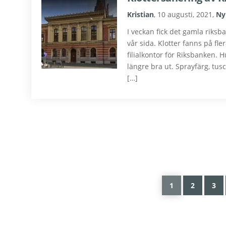
Kristian
,
10 augusti, 2021
,
Ny
I veckan fick det gamla riks
vår sida. Klotter fanns på fle
filialkontor för Riksbanken. 
längre bra ut. Sprayfärg, tus
[…]
Sida
Sida
Sida
1
2
3