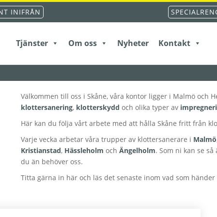
T INIFRÅN
SPECIALREN
Tjänster
Om oss
Nyheter
Kontakt
Välkommen till oss i Skåne, våra kontor ligger i Malmö och He
klottersanering
,
klotterskydd
och olika typer av
impregner
Här kan du följa vårt arbete med att hålla Skåne fritt från kl
Varje vecka arbetar våra trupper av klottersanerare i
Malmö
Kristianstad
,
Hässleholm
och
Ängelholm
. Som ni kan se så
du än behöver oss.
Titta gärna in här och läs det senaste inom vad som hände