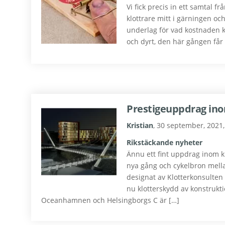
Vi fick precis in ett samtal f
klottrare mitt i gärningen o
underlag för vad kostnaden k
och dyrt, den här gången får k
Prestigeuppdrag ino
Kristian
,
30 september, 2021
Rikstäckande nyheter
Ännu ett fint uppdrag inom kl
nya gång och cykelbron mell
designat av Klotterkonsulten
nu klotterskydd av konstruk
Oceanhamnen och Helsingborgs C är […]