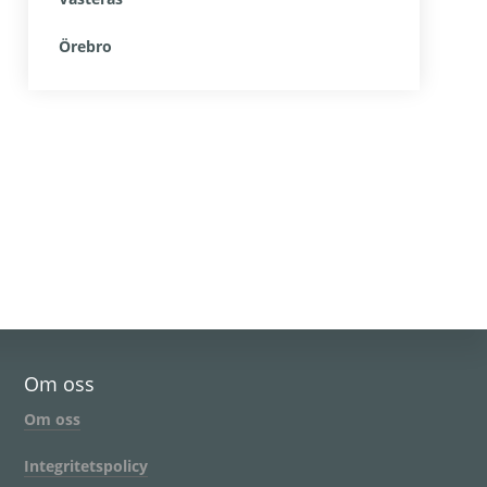
Örebro
Om oss
Om oss
Integritetspolicy