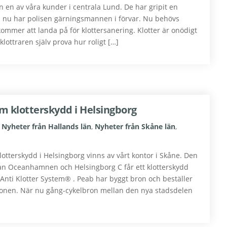
rån en av våra kunder i centrala Lund. De har gripit en
ch nu har polisen gärningsmannen i förvar. Nu behövs
ommer att landa på för klottersanering. Klotter är onödigt
lottraren själv prova hur roligt […]
m klotterskydd i Helsingborg
,
Nyheter från Hallands län
,
Nyheter från Skåne län
,
otterskydd i Helsingborg vinns av vårt kontor i Skåne. Den
an Oceanhamnen och Helsingborg C får ett klotterskydd
 Anti Klotter System® . Peab har byggt bron och beställer
tionen. När nu gång-cykelbron mellan den nya stadsdelen