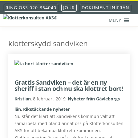
Hoppa
Hoppa
Hoppa
Hoppa
RING OSS 020-364040
JOUR
DOKUMENT INIFRÅN
till
till
till
till
huvudnavigering
huvudinnehåll
det
sidfot
MENY
KLOTTERKONSULTEN
primära
Klottersanering
AKS®
sidofältet
-
klotterskydd
klotterskydd sandviken
-
klotterförsäkring
Grattis Sandviken – det är en ny
sheriff i stan och nu ska klottret bort!
Kristian
,
8 februari, 2019
,
Nyheter från Gävleborgs
län
,
Rikstäckande nyheter
Nu står det klart att Sandvikens kommun valt att
samarbeta med bland annat oss på Klotterkonsulten
AKS för att bekämpa klottret i kommunen.
Klottersanering är en svår sak för kommuner att