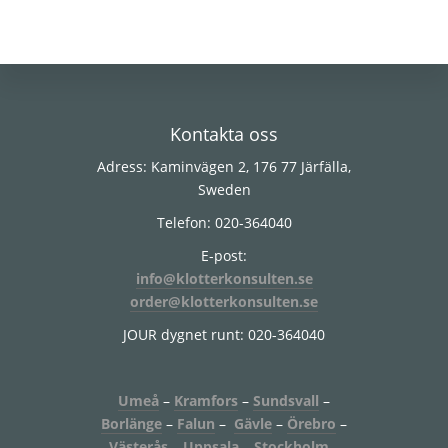
Footer
Kontakta oss
Adress: Kaminvägen 2, 176 77 Järfälla,
Sweden
Telefon: 020-364040
E-post:
info@klotterkonsulten.se
order@klotterkonsulten.se
JOUR dygnet runt: 020-364040
Umeå
–
Kramfors
–
Sundsvall
–
Borlänge
–
Falun
–
Gävle
–
Örebro
–
Västerås
–
Uppsala
–
Stockholm
–