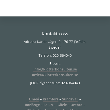
Footer
Kontakta oss
Adress: Kaminvägen 2, 176 77 Järfälla,
Sweden
Telefon: 020-364040
E-post:
info@klotterkonsulten.se
order@klotterkonsulten.se
JOUR dygnet runt: 020-364040
Umeå
–
Kramfors
–
Sundsvall
–
Borlänge
–
Falun
–
Gävle
–
Örebro
–