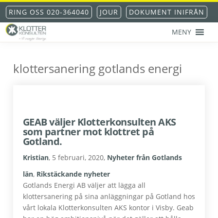
Hoppa
Hoppa
Hoppa
Hoppa
RING OSS 020-364040
JOUR
DOKUMENT INIFRÅN
till
till
till
till
huvudnavigering
huvudinnehåll
det
sidfot
MENY
primära
KLOTTERKONSULTEN
Klottersanering
sidofältet
AKS®
-
klottersanering gotlands energi
klotterskydd
-
klotterförsäkring
GEAB väljer Klotterkonsulten AKS
som partner mot klottret på
Gotland.
Kristian
,
5 februari, 2020
,
Nyheter från Gotlands
län
,
Rikstäckande nyheter
Gotlands Energi AB väljer att lägga all
klottersanering på sina anläggningar på Gotland hos
vårt lokala Klotterkonsulten AKS kontor i Visby. Geab