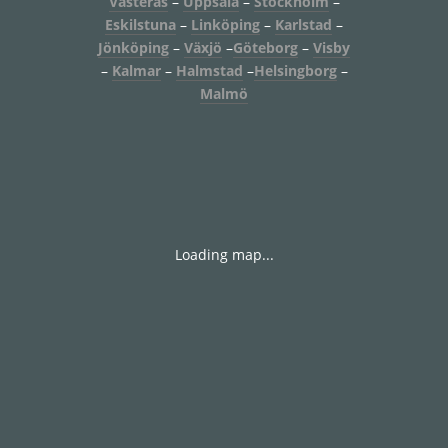
Västerås
–
Uppsala
–
Stockholm
–
Eskilstuna
–
Linköping
–
Karlstad
–
Jönköping
–
Växjö
–
Göteborg
–
Visby
–
Kalmar
–
Halmstad
–
Helsingborg
–
Malmö
Loading map...