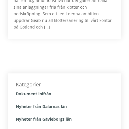
har en hög ambitionsnivå när det gäller att hålla
sina anläggningar fria från klotter och
nedskräpning. Som ett led i denna ambition
uppdrar Geab nu all klottersanering till vårt kontor
på Gotland och […]
Primärt
sidofält
Kategorier
Dokument inifrån
Nyheter från Dalarnas län
Nyheter från Gävleborgs län