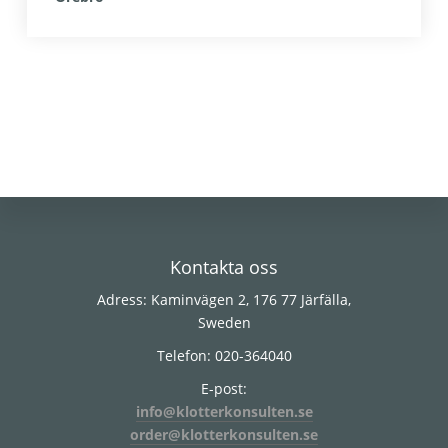
Footer
Kontakta oss
Adress: Kaminvägen 2, 176 77 Järfälla,
Sweden
Telefon: 020-364040
E-post:
info@klotterkonsulten.se
order@klotterkonsulten.se