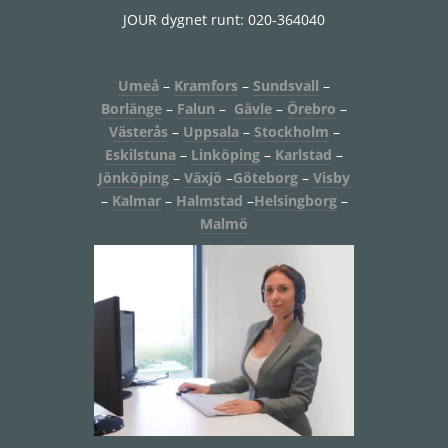
JOUR dygnet runt: 020-364040
Umeå
–
Kramfors
–
Sundsvall
–
Borlänge
–
Falun
–
Gävle
–
Örebro
–
Västerås
–
Uppsala
–
Stockholm
–
Eskilstuna
–
Linköping
–
Karlstad
–
Jönköping
–
Växjö
–
Göteborg
–
Visby
–
Kalmar
–
Halmstad
–
Helsingborg
–
Malmö