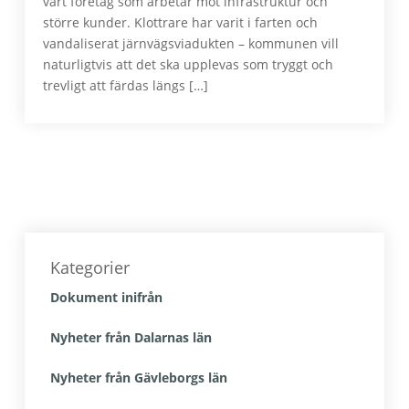
vårt företag som arbetar mot infrastruktur och
större kunder. Klottrare har varit i farten och
vandaliserat järnvägsviadukten – kommunen vill
naturligtvis att det ska upplevas som tryggt och
trevligt att färdas längs […]
Primärt
sidofält
Kategorier
Dokument inifrån
Nyheter från Dalarnas län
Nyheter från Gävleborgs län