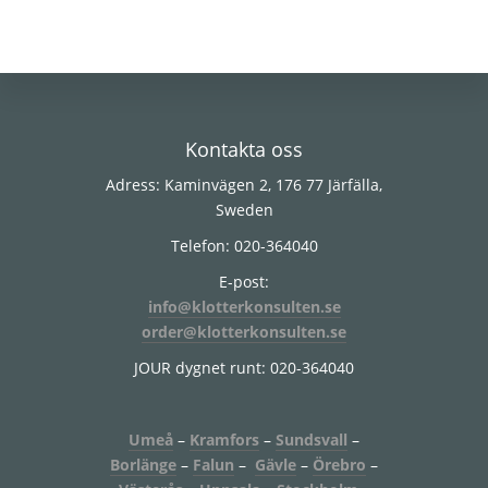
Footer
Kontakta oss
Adress: Kaminvägen 2, 176 77 Järfälla,
Sweden
Telefon: 020-364040
E-post:
info@klotterkonsulten.se
order@klotterkonsulten.se
JOUR dygnet runt: 020-364040
Umeå
–
Kramfors
–
Sundsvall
–
Borlänge
–
Falun
–
Gävle
–
Örebro
–