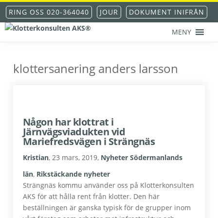
Hoppa
Hoppa
Hoppa
Hoppa
RING OSS 020-364040
JOUR
DOKUMENT INIFRÅN
till
till
till
till
huvudnavigering
huvudinnehåll
det
sidfot
MENY
KLOTTERKONSULTEN
primära
Klottersanering
AKS®
sidofältet
-
klotterskydd
klottersanering anders larsson
-
klotterförsäkring
Någon har klottrat i
Järnvägsviadukten vid
Mariefredsvägen i Strängnäs
Kristian
,
23 mars, 2019
,
Nyheter Södermanlands
län
,
Rikstäckande nyheter
Strängnäs kommu använder oss på Klotterkonsulten
AKS för att hålla rent från klotter. Den här
beställningen är ganska typisk för de grupper inom