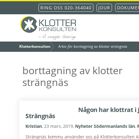
Hoppa
Hoppa
Hoppa
Hoppa
RING OSS 020-364040
JOUR
DOKUMEN
till
till
till
till
huvudnavigering
huvudinnehåll
det
sidfot
primära
Klottersanering – din
sidofältet
/
Klotterkonsulten
Arkiv för borttagning av klotter strängnäs
fastighet blir fri från
borttagning av klotter
strängnäs
klotter inom 48
timmar
Någon har klottrat i
Strängnäs
Kristian
,
23 mars, 2019
,
Nyheter Södermanlands län
,
Strängnäs kommu använder oss på Klotterkonsulten AKS 