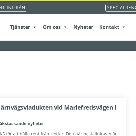
T INIFRÅN
SPECIALREN
Tjänster
Om oss
Nyheter
Kontakt
 Järnvägsviadukten vid Mariefredsvägen i
Rikstäckande nyheter
för att hålla rent från klotter. Den här beställningen är