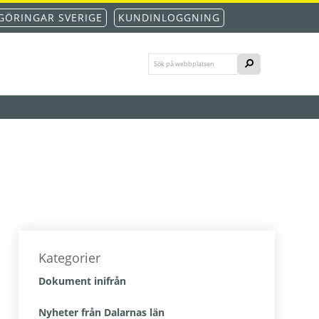
GÖRINGAR SVERIGE
KUNDINLOGGNING
Sök
SÖK
på
webbplatsen
Primärt
sidofält
Kategorier
Dokument inifrån
Nyheter från Dalarnas län