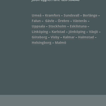
Umeå
–
Kramfors
–
Sundsvall
–
Borlänge
–
Falun
–
Gävle
–
Örebro
–
Västerås
–
Uppsala
–
Stockholm
–
Eskilstuna
–
Linköping
–
Karlstad
–
Jönköping
–
Växjö
–
Göteborg
–
Visby
–
Kalmar
–
Halmstad
–
Helsingborg
–
Malmö