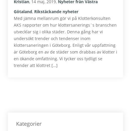
Kristian
,
14 maj, 2019
,
Nyheter från Västra
Götaland
,
Rikstäckande nyheter
Med jämna mellanrum gör vi på Klotterkonsulten
AKS rapporter om hur klottersanerings´s branschen
utvecklar sig i olika städer. Denna gång har vi
undersökt trender och tendenser inom
klottersaneringen i Göteborg. Enligt vår uppfattning
är Göteborg en av de städer som drabbas av klotter i
en ökande omfattning. Vi tycker oss tydligt se
trender att klottret […]
Primärt
sidofält
Kategorier