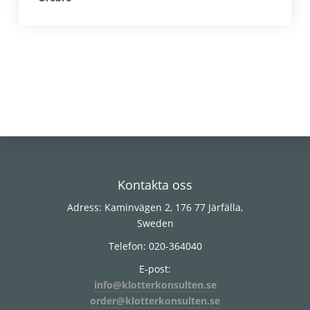
Footer
Kontakta oss
Adress: Kaminvägen 2, 176 77 Järfälla,
Sweden
Telefon: 020-364040
E-post:
info@klotterkonsulten.se
order@klotterkonsulten.se