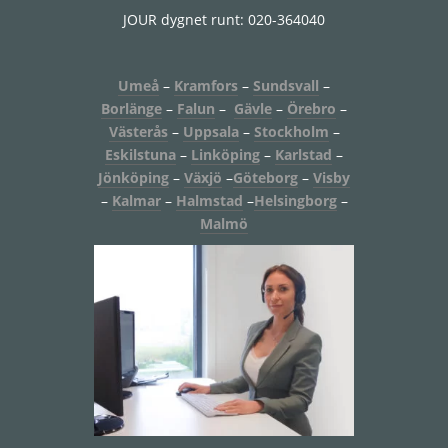
JOUR dygnet runt: 020-364040
Umeå
–
Kramfors
–
Sundsvall
–
Borlänge
–
Falun
–
Gävle
–
Örebro
–
Västerås
–
Uppsala
–
Stockholm
–
Eskilstuna
–
Linköping
–
Karlstad
–
Jönköping
–
Växjö
–
Göteborg
–
Visby
–
Kalmar
–
Halmstad
–
Helsingborg
–
Malmö