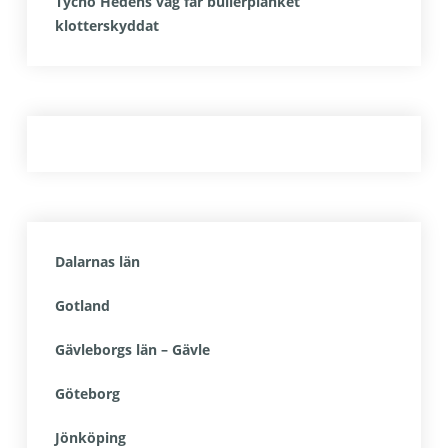
Tycho Hedéns väg får bullerplanket
klotterskyddat
Dalarnas län
Gotland
Gävleborgs län – Gävle
Göteborg
Jönköping