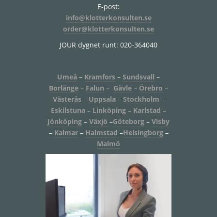
E-post:
info@klotterkonsulten.se
order@klotterkonsulten.se
JOUR dygnet runt: 020-364040
Umeå
–
Kramfors
–
Sundsvall
–
Borlänge
–
Falun
–
Gävle
–
Örebro
–
Västerås
–
Uppsala
–
Stockholm
–
Eskilstuna
–
Linköping
–
Karlstad
–
Jönköping
–
Växjö
–
Göteborg
–
Visby
–
Kalmar
–
Halmstad
–
Helsingborg
–
Malmö