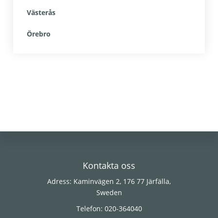
Västerås
Örebro
Footer
Kontakta oss
Adress: Kaminvägen 2, 176 77 Järfälla,
Sweden
Telefon: 020-364040