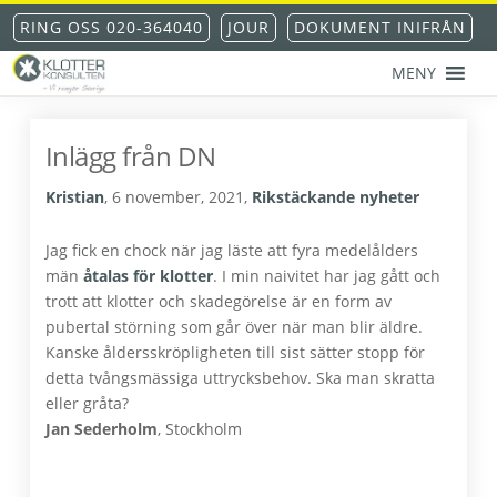
Hoppa
Hoppa
Hoppa
Hoppa
RING OSS 020-364040
JOUR
DOKUMENT INIFRÅN
till
till
till
till
huvudnavigering
huvudinnehåll
det
sidfot
MENY
primära
KLOTTERKONSULTEN
Klottersanering
sidofältet
AKS®
-
Inlägg från DN
klotterskydd
-
Kristian
,
6 november, 2021
,
Rikstäckande nyheter
klotterförsäkring
Jag fick en chock när jag läste att fyra medelålders
män
åtalas för klotter
. I min naivitet har jag gått och
trott att klotter och skadegörelse är en form av
pubertal störning som går över när man blir äldre.
Kanske åldersskröpligheten till sist sätter stopp för
detta tvångsmässiga uttrycksbehov. Ska man skratta
eller gråta?
Jan Sederholm
, Stockholm