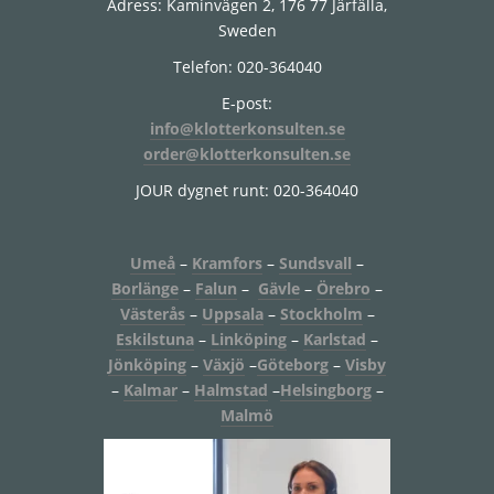
Adress: Kaminvägen 2, 176 77 Järfälla,
Sweden
Telefon: 020-364040
E-post:
info@klotterkonsulten.se
order@klotterkonsulten.se
JOUR dygnet runt: 020-364040
Umeå
–
Kramfors
–
Sundsvall
–
Borlänge
–
Falun
–
Gävle
–
Örebro
–
Västerås
–
Uppsala
–
Stockholm
–
Eskilstuna
–
Linköping
–
Karlstad
–
Jönköping
–
Växjö
–
Göteborg
–
Visby
–
Kalmar
–
Halmstad
–
Helsingborg
–
Malmö