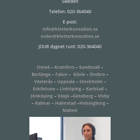
Sweden
Telefon: 020-364040
E-post:
info@klotterkonsulten.se
order@klotterkonsulten.se
JOUR dygnet runt: 020-364040
Umeå
–
Kramfors
–
Sundsvall
–
Borlänge
–
Falun
–
Gävle
–
Örebro
–
Västerås
–
Uppsala
–
Stockholm
–
Eskilstuna
–
Linköping
–
Karlstad
–
Jönköping
–
Växjö
–
Göteborg
–
Visby
–
Kalmar
–
Halmstad
–
Helsingborg
–
Malmö