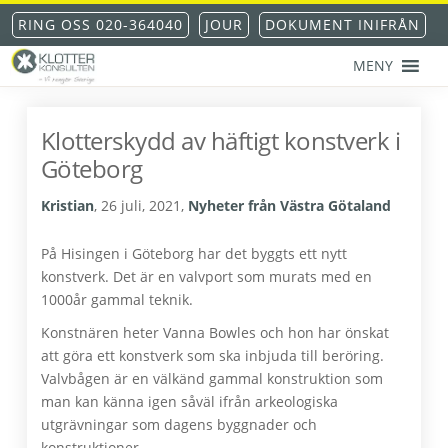
Hoppa
Hoppa
Hoppa
Hoppa
RING OSS 020-364040
JOUR
DOKUMENT INIFRÅN
till
till
till
till
huvudnavigering
huvudinnehåll
det
sidfot
MENY
primära
KLOTTERKONSULTEN
Klottersanering
sidofältet
AKS®
-
Klotterskydd av häftigt konstverk i
klotterskydd
Göteborg
-
klotterförsäkring
Kristian
,
26 juli, 2021
,
Nyheter från Västra Götaland
På Hisingen i Göteborg har det byggts ett nytt
konstverk. Det är en valvport som murats med en
1000år gammal teknik.
Konstnären heter Vanna Bowles och hon har önskat
att göra ett konstverk som ska inbjuda till beröring.
Valvbågen är en välkänd gammal konstruktion som
man kan känna igen såväl ifrån arkeologiska
utgrävningar som dagens byggnader och
konstruktioner.