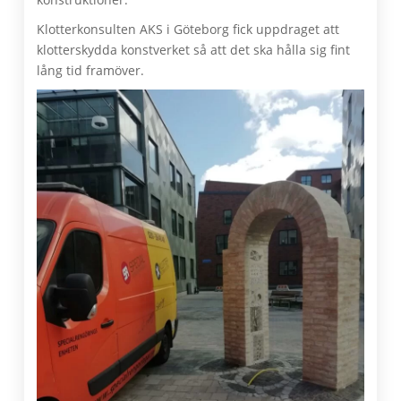
Klotterkonsulten AKS i Göteborg fick uppdraget att
klotterskydda konstverket så att det ska hålla sig fint
lång tid framöver.