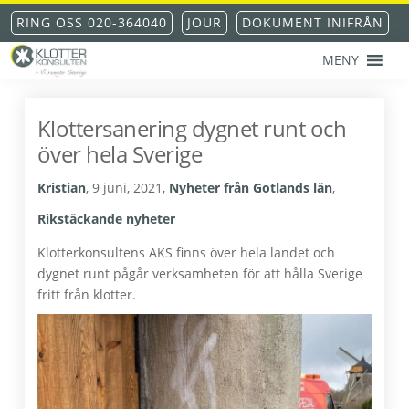
Hoppa
Hoppa
Hoppa
Hoppa
RING OSS 020-364040
JOUR
DOKUMENT INIFRÅN
till
till
till
till
huvudnavigering
huvudinnehåll
det
sidfot
MENY
primära
KLOTTERKONSULTEN
Klottersanering
sidofältet
AKS®
-
Klottersanering dygnet runt och
klotterskydd
över hela Sverige
-
klotterförsäkring
Kristian
,
9 juni, 2021
,
Nyheter från Gotlands län
,
Rikstäckande nyheter
Klotterkonsultens AKS finns över hela landet och
dygnet runt pågår verksamheten för att hålla Sverige
fritt från klotter.