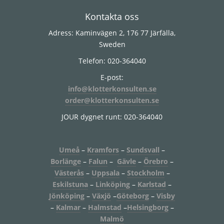
Footer
Kontakta oss
Adress: Kaminvägen 2, 176 77 Järfälla,
Sweden
Telefon: 020-364040
E-post:
info@klotterkonsulten.se
order@klotterkonsulten.se
JOUR dygnet runt: 020-364040
Umeå
–
Kramfors
–
Sundsvall
–
Borlänge
–
Falun
–
Gävle
–
Örebro
–
Västerås
–
Uppsala
–
Stockholm
–
Eskilstuna
–
Linköping
–
Karlstad
–
Jönköping
–
Växjö
–
Göteborg
–
Visby
–
Kalmar
–
Halmstad
–
Helsingborg
–
Malmö