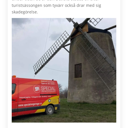
turistsässongen som tyvärr också drar med sig
skadegörelse.