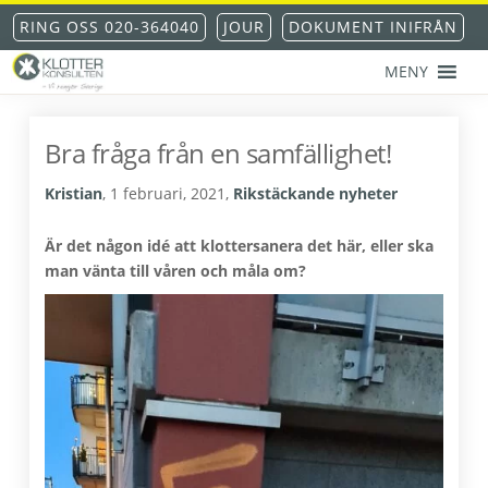
Hoppa
Hoppa
Hoppa
Hoppa
RING OSS 020-364040
JOUR
DOKUMENT INIFRÅN
till
till
till
till
huvudnavigering
huvudinnehåll
det
sidfot
MENY
primära
KLOTTERKONSULTEN
Klottersanering
sidofältet
AKS®
-
Bra fråga från en samfällighet!
klotterskydd
-
Kristian
,
1 februari, 2021
,
Rikstäckande nyheter
klotterförsäkring
Är det någon idé att klottersanera det här, eller ska
man vänta till våren och måla om?