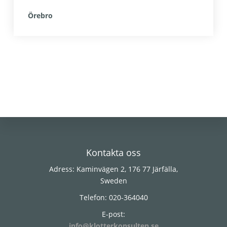
Örebro
Footer
Kontakta oss
Adress: Kaminvägen 2, 176 77 Järfälla,
Sweden
Telefon: 020-364040
E-post:
info@klotterkonsulten.se