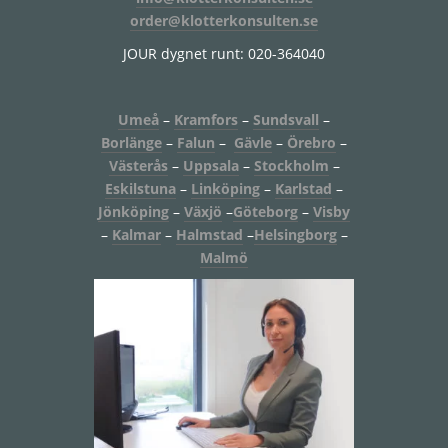
order@klotterkonsulten.se
JOUR dygnet runt: 020-364040
Umeå
–
Kramfors
–
Sundsvall
–
Borlänge
–
Falun
–
Gävle
–
Örebro
–
Västerås
–
Uppsala
–
Stockholm
–
Eskilstuna
–
Linköping
–
Karlstad
–
Jönköping
–
Växjö
–
Göteborg
–
Visby
–
Kalmar
–
Halmstad
–
Helsingborg
–
Malmö