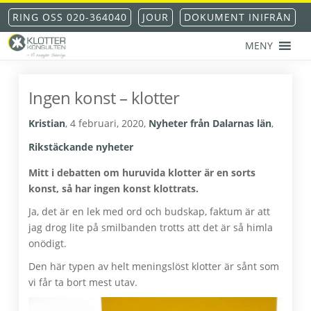
Hoppa
Hoppa
Hoppa
Hoppa
RING OSS 020-364040
JOUR
DOKUMENT INIFRÅN
till
till
till
till
huvudnavigering
huvudinnehåll
det
sidfot
MENY
primära
KLOTTERKONSULTEN
Klottersanering
sidofältet
AKS®
-
Ingen konst – klotter
klotterskydd
-
Kristian
,
4 februari, 2020
,
Nyheter från Dalarnas län
,
klotterförsäkring
Rikstäckande nyheter
Mitt i debatten om huruvida klotter är en sorts
konst, så har ingen konst klottrats.
Ja, det är en lek med ord och budskap, faktum är att
jag drog lite på smilbanden trotts att det är så himla
onödigt.
Den här typen av helt meningslöst klotter är sånt som
vi får ta bort mest utav.