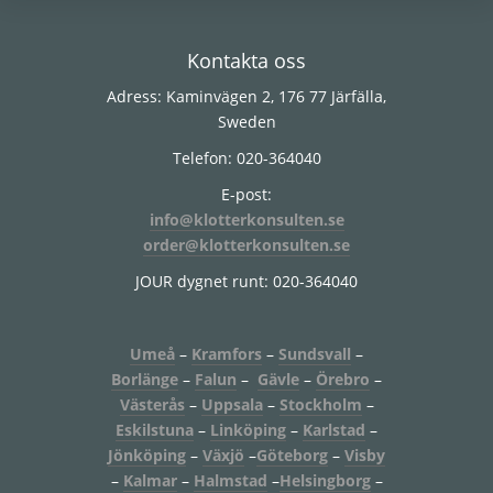
Footer
Kontakta oss
Adress: Kaminvägen 2, 176 77 Järfälla,
Sweden
Telefon: 020-364040
E-post:
info@klotterkonsulten.se
order@klotterkonsulten.se
JOUR dygnet runt: 020-364040
Umeå
–
Kramfors
–
Sundsvall
–
Borlänge
–
Falun
–
Gävle
–
Örebro
–
Västerås
–
Uppsala
–
Stockholm
–
Eskilstuna
–
Linköping
–
Karlstad
–
Jönköping
–
Växjö
–
Göteborg
–
Visby
–
Kalmar
–
Halmstad
–
Helsingborg
–