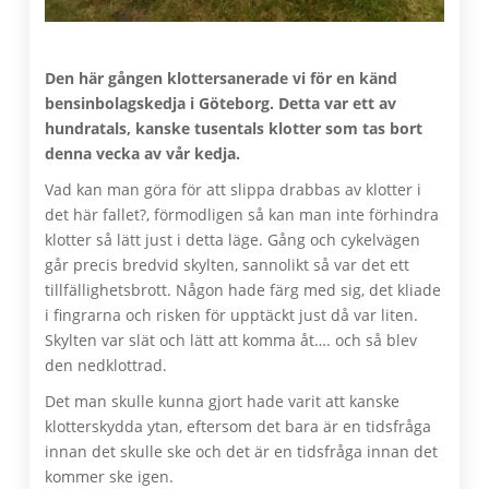
Den här gången klottersanerade vi för en känd
bensinbolagskedja i Göteborg. Detta var ett av
hundratals, kanske tusentals klotter som tas bort
denna vecka av vår kedja.
Vad kan man göra för att slippa drabbas av klotter i
det här fallet?, förmodligen så kan man inte förhindra
klotter så lätt just i detta läge. Gång och cykelvägen
går precis bredvid skylten, sannolikt så var det ett
tillfällighetsbrott. Någon hade färg med sig, det kliade
i fingrarna och risken för upptäckt just då var liten.
Skylten var slät och lätt att komma åt…. och så blev
den nedklottrad.
Det man skulle kunna gjort hade varit att kanske
klotterskydda ytan, eftersom det bara är en tidsfråga
innan det skulle ske och det är en tidsfråga innan det
kommer ske igen.