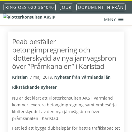
Hoppa
Hoppa
Hoppa
Hoppa
RING OSS 020-364040
JOUR
DOKUMENT INIFRÅN
till
till
till
till
huvudnavigering
huvudinnehåll
det
sidfot
MENY
KLOTTERKONSULTEN
primära
Klottersanering
AKS®
sidofältet
-
klotterskydd
Peab beställer
-
betongimpregnering och
klotterförsäkring
klotterskydd av nya järnvägsbron
över ”Pråmkanalen” i Karlstad
Kristian
,
7 maj, 2019
,
Nyheter från Värmlands län
,
Rikstäckande nyheter
Nu är det klart att Klotterkonsulten AKS i Värmland
kommer leverera betongimpregning samt ombesörja
klotterskyddet av den nya järnvägsbron över
pråmkanalen i Karlstad.
I ett led att bygga dubbelspår för bättre trafikkapacitet