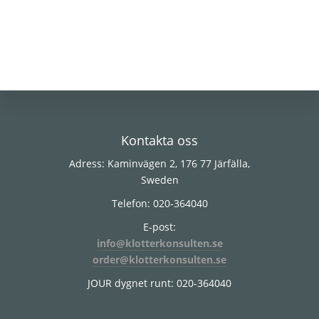
Footer
Kontakta oss
Adress: Kaminvägen 2, 176 77 Järfälla,
Sweden
Telefon: 020-364040
E-post:
info@klotterkonsulten.se
order@klotterkonsulten.se
JOUR dygnet runt: 020-364040