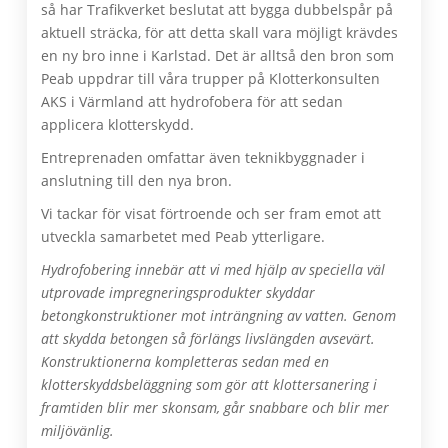
så har Trafikverket beslutat att bygga dubbelspår på
aktuell sträcka, för att detta skall vara möjligt krävdes
en ny bro inne i Karlstad. Det är alltså den bron som
Peab uppdrar till våra trupper på Klotterkonsulten
AKS i Värmland att hydrofobera för att sedan
applicera klotterskydd.
Entreprenaden omfattar även teknikbyggnader i
anslutning till den nya bron.
Vi tackar för visat förtroende och ser fram emot att
utveckla samarbetet med Peab ytterligare.
Hydrofobering innebär att vi med hjälp av speciella väl
utprovade impregneringsprodukter skyddar
betongkonstruktioner mot inträngning av vatten. Genom
att skydda betongen så förlängs livslängden avsevärt.
Konstruktionerna kompletteras sedan med en
klotterskyddsbeläggning som gör att klottersanering i
framtiden blir mer skonsam, går snabbare och blir mer
miljövänlig.