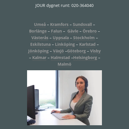
JOUR dygnet runt: 020-364040
Umeå
–
Kramfors
–
Sundsvall
–
Borlänge
–
Falun
–
Gävle
–
Örebro
–
Västerås
–
Uppsala
–
Stockholm
–
Eskilstuna
–
Linköping
–
Karlstad
–
Jönköping
–
Växjö
–
Göteborg
–
Visby
–
Kalmar
–
Halmstad
–
Helsingborg
–
Malmö