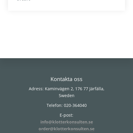
Footer
Kontakta oss
Adress: Kaminvägen 2, 176 77 Järfälla,
Sweden
Telefon: 020-364040
E-post:
info@klotterkonsulten.se
order@klotterkonsulten.se