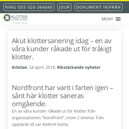
Hoppa
Hoppa
Hoppa
Hoppa
RING OSS 020-364040
JOUR
DOKUMENT INIFRÅN
till
till
till
till
huvudnavigering
huvudinnehåll
det
sidfot
MENY
primära
KLOTTERKONSULTEN
Klottersanering
sidofältet
AKS®
-
Akut klottersanering idag – en av
klotterskydd
våra kunder råkade ut för tråkigt
-
klotterförsäkring
klotter.
Kristian
,
24 april, 2018
,
Rikstäckande nyheter
Nordfront har varit i farten igen –
sånt här klotter saneras
omgående.
En av våra kunder råkade ut för klotter från
organisationen ”Nordfront”, inom 2 timmar från
upptäckt så var klottret borta.