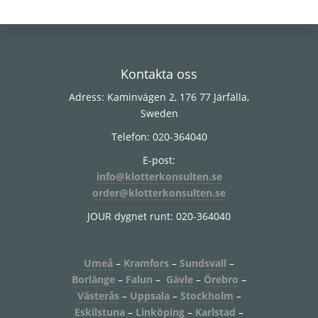
Footer
Kontakta oss
Adress: Kaminvägen 2, 176 77 Järfälla,
Sweden
Telefon: 020-364040
E-post:
info@klotterkonsulten.se
order@klotterkonsulten.se
JOUR dygnet runt: 020-364040
Umeå
–
Kramfors
–
Sundsvall
–
Borlänge
–
Falun
–
Gävle
–
Örebro
–
Västerås
–
Uppsala
–
Stockholm
–
Eskilstuna
–
Linköping
–
Karlstad
–