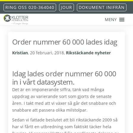
Hoppa
Hoppa
Hoppa
Hoppa
RING OSS 020-364040
JOUR
DOKUMENT INIFRÅN
till
till
till
till
huvudnavigering
huvudinnehåll
det
sidfot
MENY
primära
KLOTTERKONSULTEN
Klottersanering
sidofältet
AKS®
-
Order nummer 60 000 lades idag
klotterskydd
-
Kristian
,
20 februari, 2018
,
Rikstäckande nyheter
klotterförsäkring
Idag lades order nummer 60 000
in i vårt datasystem.
Det är en imponerande siffra, tänk vad många
uppdrag av varierande sort som gjorts de senaste
åren. I takt med att vi växer så går det snabbare och
snabbare att passera olika milstolpar.
Sedan vi fattade beslutet att bli rikstäckande 2009 så
har vi fårtt en utbredning som faktiskt täcker hela