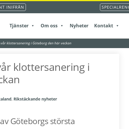
T INIFRÅN
SPECIALREN
Tjänster
Om oss
Nyheter
Kontakt
vår klottersanering i Göteborg den här veckan
r klottersanering i
ckan
taland
,
Rikstäckande nyheter
 av Göteborgs största