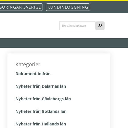
GÖRINGAR SVERIGE
KUNDINLOGGNING
Sök
SÖK
på
webbplatsen
Primärt
sidofält
Kategorier
Dokument inifrån
Nyheter från Dalarnas län
Nyheter från Gävleborgs län
Nyheter från Gotlands län
Nyheter från Hallands län