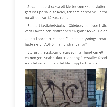
– Sedan hade vi också ett klotter som skulle klott
gått loss på såväl fasader, tak som parkbänk. En t
nu att det kan få vara rent.
– Ett stort fastighetsbolag i Göteborg behövde hj
varit i farten och klottrat ned en granitsockel. De ä
– Stort köpcentrum hade fått sina belysningsarmat
hade skrivit ADHD, man undrar varför?
– Ett fastighetsskötarföretag som tar hand om ett 
en morgon. Snabb klottersanering återställer fasade
eländet redan innan det blivit upptäckt av dem.