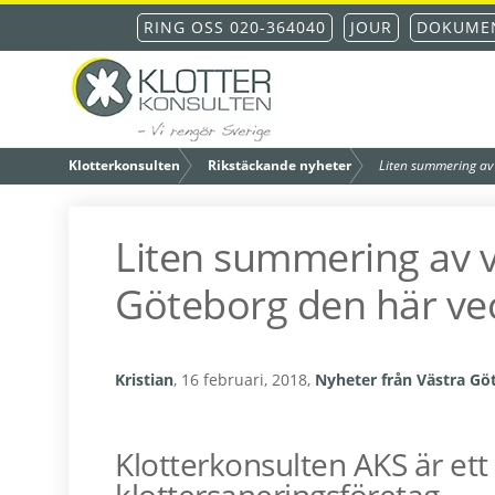
Hoppa
Hoppa
Hoppa
Hoppa
RING OSS 020-364040
JOUR
DOKUMEN
till
till
till
till
huvudnavigering
huvudinnehåll
det
sidfot
primära
Klottersanering – din
sidofältet
/
/
Klotterkonsulten
Rikstäckande nyheter
Liten summering av 
fastighet blir fri från
Liten summering av vå
Göteborg den här ve
klotter inom 48
Kristian
,
16 februari, 2018
,
Nyheter från Västra Gö
timmar
Klotterkonsulten AKS är ett