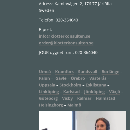
Adress: Kaminvägen 2, 176 77 Järfälla,
Sweden
Telefon: 020-364040
E-post:
info@klotterkonsulten.se
order@klotterkonsulten.se
JOUR dygnet runt: 020-364040
Umeå
–
Kramfors
–
Sundsvall
–
Borlänge
–
Falun
–
Gävle
–
Örebro
–
Västerås
–
Uppsala
–
Stockholm
–
Eskilstuna
–
Linköping
–
Karlstad
–
Jönköping
–
Växjö
–
Göteborg
–
Visby
–
Kalmar
–
Halmstad
–
Helsingborg
–
Malmö