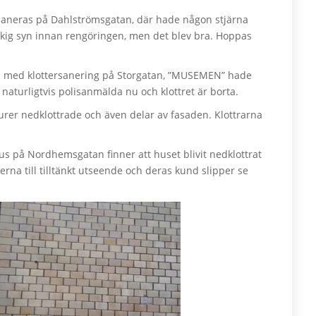
ersaneras på Dahlströmsgatan, där hade någon stjärna
råkig syn innan rengöringen, men det blev bra. Hoppas
älp med klottersanering på Storgatan, ”MUSEMEN” hade
r naturligtvis polisanmälda nu och klottret är borta.
urer nedklottrade och även delar av fasaden. Klottrarna
hus på Nordhemsgatan finner att huset blivit nedklottrat
rna till tilltänkt utseende och deras kund slipper se