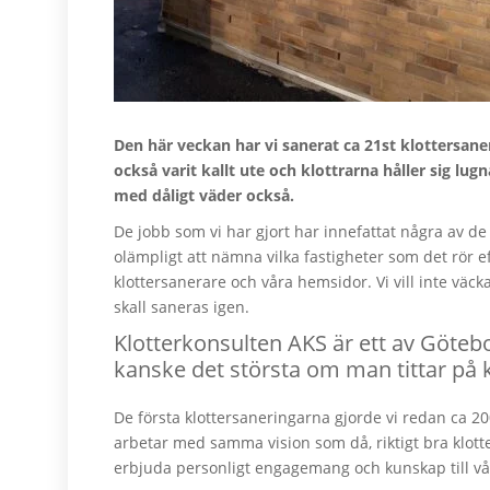
Den här veckan har vi sanerat ca 21st klottersane
också varit kallt ute och klottrarna håller sig lug
med dåligt väder också.
De jobb som vi har gjort har innefattat några av de
olämpligt att nämna vilka fastigheter som det rör e
klottersanerare och våra hemsidor. Vi vill inte väck
skall saneras igen.
Klotterkonsulten AKS är ett av Göteb
kanske det största om man tittar på k
De första klottersaneringarna gjorde vi redan ca 20
arbetar med samma vision som då, riktigt bra klotters
erbjuda personligt engagemang och kunskap till vå