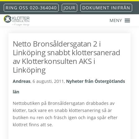
Hoppa
Hoppa
Hoppa
Hoppa
RING OSS 020-364040
JOUR
DOKUMENT INIFRÅN
till
till
till
till
huvudnavigering
huvudinnehåll
det
sidfot
MENY
primära
KLOTTERKONSULTEN
Klottersanering
sidofältet
AKS®
-
Netto Bronsåldersgatan 2 i
klotterskydd
Linköping snabbt klottersanerad
-
klotterförsäkring
av Klotterkonsulten AKS i
Linköping
Andreas
,
6 augusti, 2011
,
Nyheter från Östergötlands
län
Nettobutiken på Bronsåldersgatan drabbades av
klotter, tack vare en snabb klottersanering så är
butiken nu ren och fräsch igen och inga spår efter
klottret finns att se.