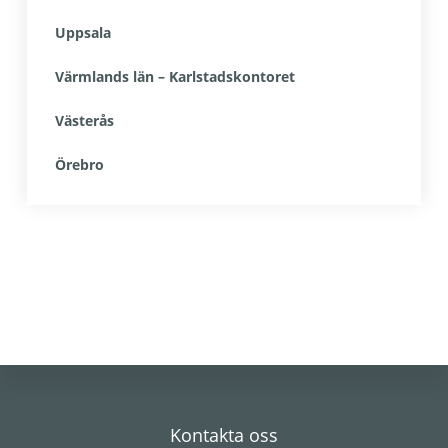
Uppsala
Värmlands län – Karlstadskontoret
Västerås
Örebro
Footer
Kontakta oss