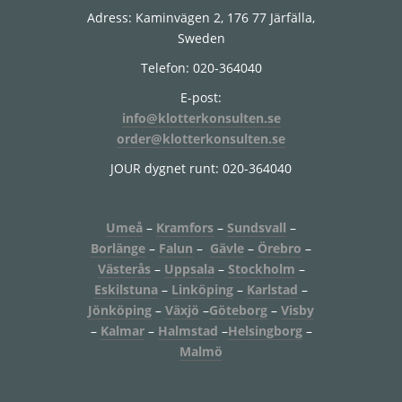
Adress: Kaminvägen 2, 176 77 Järfälla,
Sweden
Telefon: 020-364040
E-post:
info@klotterkonsulten.se
order@klotterkonsulten.se
JOUR dygnet runt: 020-364040
Umeå
–
Kramfors
–
Sundsvall
–
Borlänge
–
Falun
–
Gävle
–
Örebro
–
Västerås
–
Uppsala
–
Stockholm
–
Eskilstuna
–
Linköping
–
Karlstad
–
Jönköping
–
Växjö
–
Göteborg
–
Visby
–
Kalmar
–
Halmstad
–
Helsingborg
–
Malmö