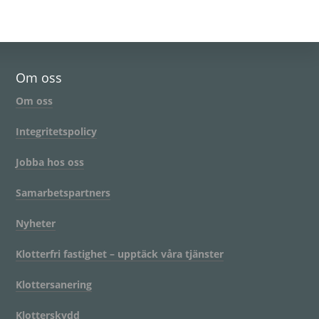
Om oss
Om oss
Integritetspolicy
Jobba hos oss
Samarbetspartners
Nyheter
Klotterfri fastighet – upptäck våra tjänster
Klottersanering
Klotterskydd