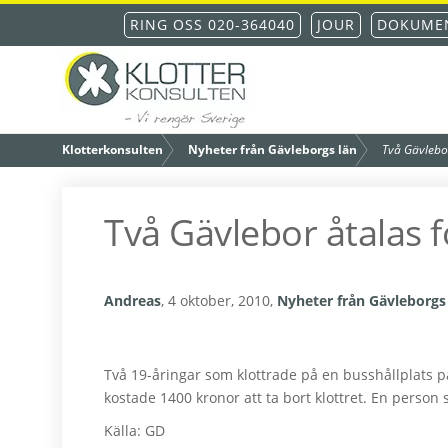
Hoppa
Hoppa
Hoppa
Hoppa
RING OSS 020-364040
JOUR
DOKUMEN
till
till
till
till
huvudnavigering
huvudinnehåll
det
sidfot
primära
Klottersanering – din
sidofältet
/
/
Klotterkonsulten
Nyheter från Gävleborgs län
Två Gävlebor
fastighet blir fri från
Två Gävlebor åtalas f
klotter inom 48
Andreas
,
4 oktober, 2010
,
Nyheter från Gävleborgs
timmar
Två 19-åringar som klottrade på en busshållplats p
kostade 1400 kronor att ta bort klottret. En person
Källa: GD