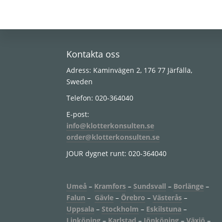
Footer
Kontakta oss
Adress: Kaminvägen 2, 176 77 Järfälla,
Sweden
Telefon: 020-364040
E-post:
info@klotterkonsulten.se
order@klotterkonsulten.se
JOUR dygnet runt: 020-364040
Umeå
–
Kramfors
–
Sundsvall
–
Borlänge
–
Falun
–
Gävle
–
Örebro
–
Västerås
–
Uppsala
–
Stockholm
–
Eskilstuna
–
Linköping
–
Karlstad
–
Jönköping
–
Växjö
–