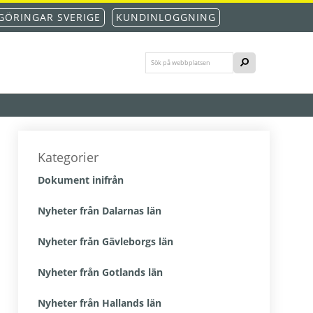
GÖRINGAR SVERIGE
KUNDINLOGGNING
Sök
SÖK
på
webbplatsen
Primärt
sidofält
Kategorier
Dokument inifrån
Nyheter från Dalarnas län
Nyheter från Gävleborgs län
Nyheter från Gotlands län
Nyheter från Hallands län