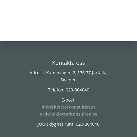
Footer
Kontakta oss
Adress: Kaminvägen 2, 176 77 Järfälla,
Sweden
Telefon: 020-364040
E-post:
info@klotterkonsulten.se
order@klotterkonsulten.se
JOUR dygnet runt: 020-364040