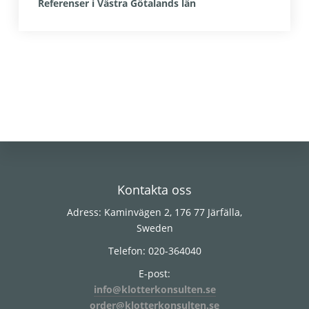
Referenser i Västra Götalands län
Footer
Kontakta oss
Adress: Kaminvägen 2, 176 77 Järfälla,
Sweden
Telefon: 020-364040
E-post:
info@klotterkonsulten.se
order@klotterkonsulten.se