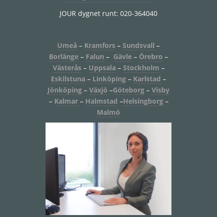
JOUR dygnet runt: 020-364040
Umeå
–
Kramfors
–
Sundsvall
–
Borlänge
–
Falun
–
Gävle
–
Örebro
–
Västerås
–
Uppsala
–
Stockholm
–
Eskilstuna
–
Linköping
–
Karlstad
–
Jönköping
–
Växjö
–
Göteborg
–
Visby
–
Kalmar
–
Halmstad
–
Helsingborg
–
Malmö