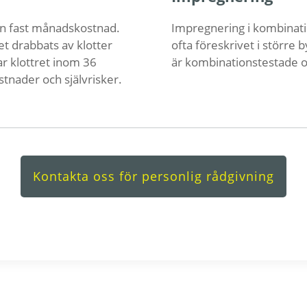
l en fast månadskostnad.
Impregnering i kombinati
et drabbats av klotter
ofta föreskrivet i större 
ar klottret inom 36
är kombinationstestade 
stnader och självrisker.
Kontakta oss för personlig rådgivning