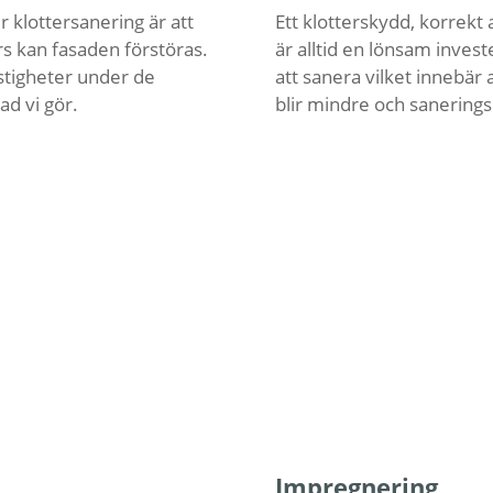
er klottersanering är att
Ett klotterskydd, korrekt 
rs kan fasaden förstöras.
är alltid en lönsam investe
astigheter under de
att sanera vilket innebär 
ad vi gör.
blir mindre och sanering
Impregnering