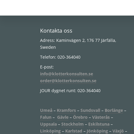
Footer
Kontakta oss
Adress: Kaminvägen 2, 176 77 Järfälla,
Sweden
Telefon: 020-364040
E-post:
info@klotterkonsulten.se
order@klotterkonsulten.se
JOUR dygnet runt: 020-364040
Umeå
–
Kramfors
–
Sundsvall
–
Borlänge
–
Falun
–
Gävle
–
Örebro
–
Västerås
–
Uppsala
–
Stockholm
–
Eskilstuna
–
Linköping
–
Karlstad
–
Jönköping
–
Växjö
–