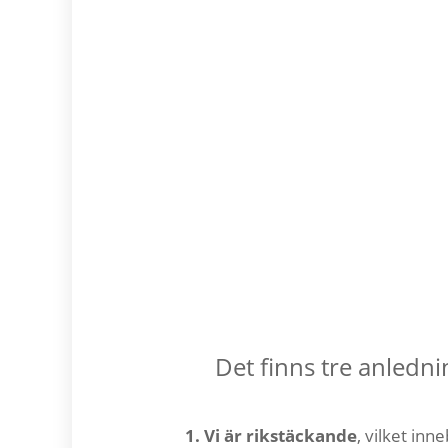
Det finns tre anledn
1. Vi är rikstäckande
, vilket inn