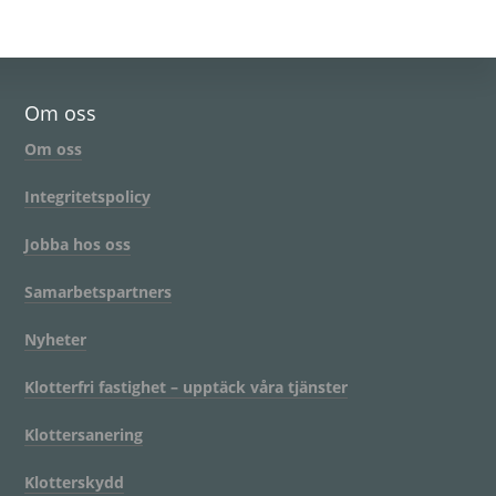
Om oss
Om oss
Integritetspolicy
Jobba hos oss
Samarbetspartners
Nyheter
Klotterfri fastighet – upptäck våra tjänster
Klottersanering
Klotterskydd