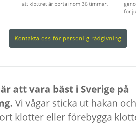
att klottret är borta inom 36 timmar.
geno
för j
Kontakta oss för personlig rådgivning
 är att vara bäst i Sverige på
ing.
Vi vågar sticka ut hakan och
rt klotter eller förebygga klott