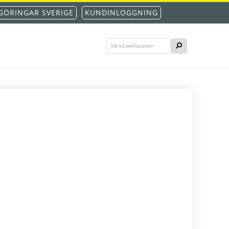
GÖRINGAR SVERIGE
KUNDINLOGGNING
Sök
SÖK
på
webbplatsen