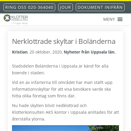
Hoppa
Hoppa
Hoppa
Hoppa
RING OSS 020-364040
JOUR
DOKUMENT INIFRÅN
till
till
till
till
huvudnavigering
huvudinnehåll
det
sidfot
MENY
primära
KLOTTERKONSULTEN
Klottersanering
sidofältet
AKS®
-
Nerklottrade skyltar i Boländerna
klotterskydd
-
Kristian
,
20 oktober, 2020
,
Nyheter från Uppsala län.
klotterförsäkring
Stadsdelen Boländerna i Uppsala är känd för alla
boende i staden.
Vid en av infarterna till området har man ställt upp
informationsskyltar för att visa besökare varde ska
hitta olika företag som finns där.
Nu hade skylten blivit nedklottrad och
Klotterkonsulten AKS kontor i Uppsala anlitades för att
återställa ytorna.