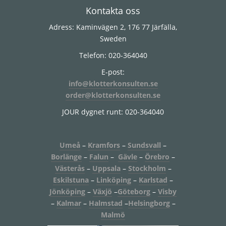
Footer
Kontakta oss
Adress: Kaminvägen 2, 176 77 Järfälla,
Sweden
Telefon: 020-364040
E-post:
info@klotterkonsulten.se
order@klotterkonsulten.se
JOUR dygnet runt: 020-364040
Umeå
–
Kramfors
–
Sundsvall
–
Borlänge
–
Falun
–
Gävle
–
Örebro
–
Västerås
–
Uppsala
–
Stockholm
–
Eskilstuna
–
Linköping
–
Karlstad
–
Jönköping
–
Växjö
–
Göteborg
–
Visby
–
Kalmar
–
Halmstad
–
Helsingborg
–
Malmö