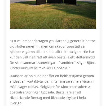
”-En väl omhändertagen yta klarar sig generellt bättre
vid klottersanering, men om skador uppstått så
hjälper vi gärna till att ställa allt tillrätta igen. Här har
kunden valt helt rätt att även beställa ett klotterskydd
för skonsammare saneringar i framtiden”, säger Björn,
Klotterkonsultens tekniker i Uppsala. ”
-Kunden är nöjd, de har fått en helthetstjänst genom
endast en kontaktyta, där vi tar ansvaret hela vägen i
mål”, säger Niclas, rådgivare för Klotterkonsulten &
Specialrengöringar Uppsala. Beställare är ett
rikstäckande företag med liknande skyltar i hela
Sverige