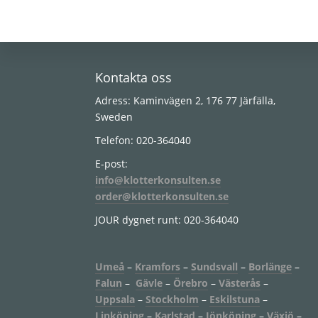
Footer
Kontakta oss
Adress: Kaminvägen 2, 176 77 Järfälla,
Sweden
Telefon: 020-364040
E-post:
info@klotterkonsulten.se
order@klotterkonsulten.se
JOUR dygnet runt: 020-364040
Umeå
–
Kramfors
–
Sundsvall
–
Borlänge
–
Falun
–
Gävle
–
Örebro
–
Västerås
–
Uppsala
–
Stockholm
–
Eskilstuna
–
Linköping
–
Karlstad
–
Jönköping
–
Växjö
–