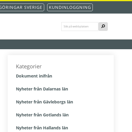
GÖRINGAR SVERIGE
KUNDINLOGGNING
Sök
SÖK
på
webbplatsen
Primärt
sidofält
Kategorier
Dokument inifrån
Nyheter från Dalarnas län
Nyheter från Gävleborgs län
Nyheter från Gotlands län
Nyheter från Hallands län