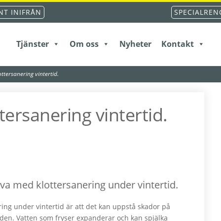
T INIFRÅN
SPECIALREN
Tjänster
Om oss
Nyheter
Kontakt
ttersanering vintertid.
tersanering vintertid.
ktiva med klottersanering under vintertid.
ering under vintertid är att det kan uppstå skador på
aden. Vatten som fryser expanderar och kan spjälka