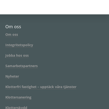
Om oss
Om oss
Integritetspolicy
Jobba hos oss
Samarbetspartners
Nyheter
Klotterfri fastighet – upptäck våra tjänster
Klottersanering
Klotterskydd