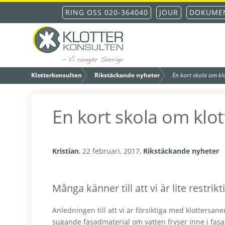
Hoppa
Hoppa
Hoppa
Hoppa
RING OSS 020-364040
JOUR
DOKUMEN
till
till
till
till
huvudnavigering
huvudinnehåll
det
sidfot
primära
Klottersanering – din
sidofältet
/
/
Klotterkonsulten
Rikstäckande nyheter
En kort skola om klo
fastighet blir fri från
En kort skola om klot
klotter inom 48
Kristian
,
22 februari, 2017
,
Rikstäckande nyheter
timmar
Många känner till att vi är lite restri
Anledningen till att vi är försiktiga med klottersan
sugande fasadmaterial om vatten fryser inne i fas