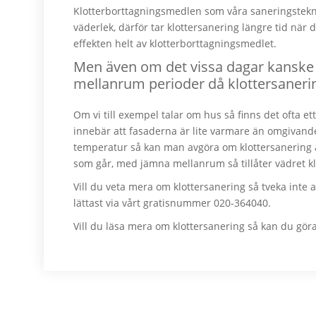
Klotterborttagningsmedlen som våra saneringstekn
väderlek, därför tar klottersanering längre tid när de
effekten helt av klotterborttagningsmedlet.
Men även om det vissa dagar kanske 
mellanrum perioder då klottersanering
Om vi till exempel talar om hus så finns det ofta 
innebär att fasaderna är lite varmare än omgivand
temperatur så kan man avgöra om klottersanering ä
som går, med jämna mellanrum så tillåter vädret kl
Vill du veta mera om klottersanering så tveka inte a
lättast via vårt gratisnummer 020-364040.
Vill du läsa mera om klottersanering så kan du gör