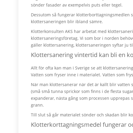
sönder fasader av exempelvis puts eller tegel.
Dessutom så fungerar klotterborttagningsmedlen säm
klottersaneringen blir ibland sämre.
Klotterkonsulten AKS har arbetat med klottersanerin
klottersaneringsföretag. Vi som bor i norden behöve
gäller klottersanering, klottersaneringen syftar ju t
Klottersanering vintertid kan bli en k
Allt för ofta kan man i Sverige se att klottersaneri
Vatten som fryser inne i materialet. Vatten som fr
När man klottersanerar när det är kallt blir vatten
(små små tunna sprickor som finns i de flesta suga
expanderar, nästa gång som processen upprepas så 
grann.
Till slut så går materialet sönder och skadan blir k
Klotterkorttagningsmedel fungerar oc