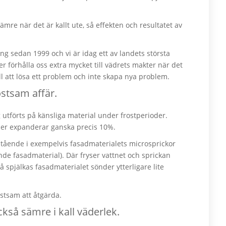
re när det är kallt ute, så effekten och resultatet av
g sedan 1999 och vi är idag ett av landets största
r förhålla oss extra mycket till vädrets makter när det
ill att lösa ett problem och inte skapa nya problem.
ostsam affär.
ng utförts på känsliga material under frostperioder.
yser expanderar ganska precis 10%.
 stående i exempelvis fasadmaterialets microsprickor
nde fasadmaterial). Där fryser vattnet och sprickan
spjälkas fasadmaterialet sönder ytterligare lite
ostsam att åtgärda.
kså sämre i kall väderlek.